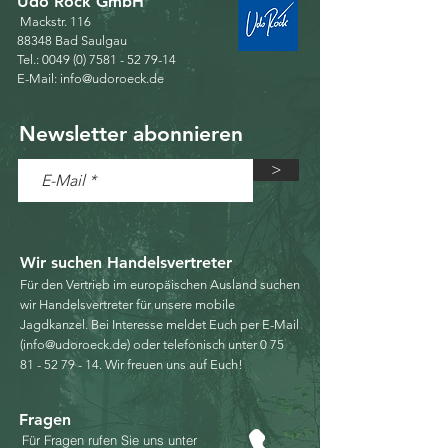
Udo Röck GmbH​
Mackstr. 116
88348 Bad Saulgau
Tel.:
0049 (0) 7581 - 52 79-14
E-Mail:
info@udoroeck.de
Newsletter abonnieren
>
Wir suchen Handelsvertreter
Für den Vertrieb im europäischen Ausland suchen
wir Handelsvertreter für unsere mobile
Jagdkanzel.
Bei Interesse meldet Euch per E-Mail
(
info@udoroeck.de
) oder telefonisch unter
0 75
81 - 52 79 - 14
.
Wir freuen uns auf Euch!
Fragen
Für Fragen rufen Sie uns unter