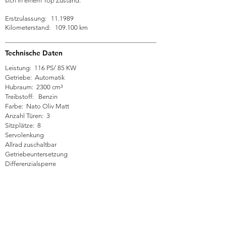
sich in einem Top Zustand.
Erstzulassung: 11.1989
Kilometerstand: 109.100 km
Technische Daten
Leistung: 116 PS/ 85 KW
Getriebe: Automatik
Hubraum: 2300 cm³
Treibstoff: Benzin
Farbe: Nato Oliv Matt
Anzahl Türen: 3
Sitzplätze: 8
Servolenkung
Allrad zuschaltbar
Getriebeuntersetzung
Differenzialsperre
Durchgeführte Arbeiten
Unterbodenkonservierung
Heckbodenbeschichtung