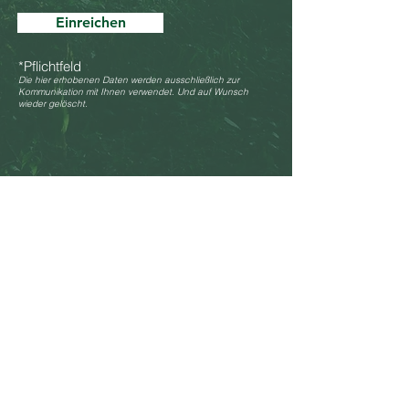
Einreichen
*Pflichtfeld
Die hier erhobenen Daten werden ausschließlich zur
Kommunikation mit Ihnen verwendet. Und auf Wunsch
wieder gelöscht.
Unsere Handelsvertreter
Jürg Müller
Tel.
0041 79 448 15 35
reviereinrichtung.ch
juerg@reviereinrichtung.ch