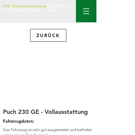
FAQ
·
Newsletteranmeldung
+49 (0) 75 81 -
52 79 14
(Mo.- Fr. 8:00 - 17:00 Uhr)
ZURÜCK
Puch 230 GE - Vollausstattung
Fahrzeugdaten:
Das Fahrzeug ist sehr gut ausgestattet und befindet