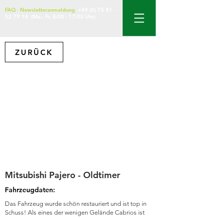
FAQ
·
Newsletteranmeldung
+49 (0) 75 81 -
52 79 14
(Mo.- Fr. 8:00 - 17:00 Uhr)
ZURÜCK
Mitsubishi Pajero - Oldtimer
Fahrzeugdaten:
Das Fahrzeug wurde schön restauriert und ist top in
Schuss! Als eines der wenigen Gelände Cabrios ist