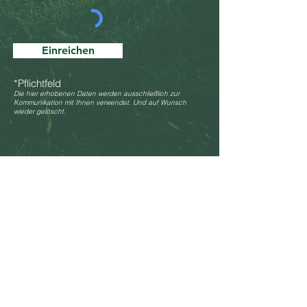
Einreichen
*Pflichtfeld
Die hier erhobenen Daten werden ausschließlich zur
Kommunikation mit Ihnen verwendet. Und auf Wunsch
wieder gelöscht.
Unsere Handelsvertreter
Jürg Müller
Tel.
0041 79 448 15 35
reviereinrichtung.ch