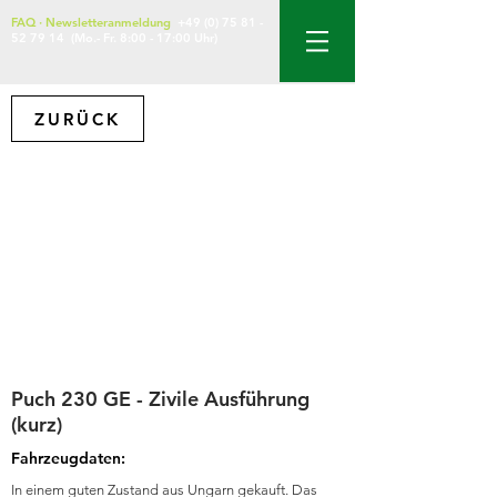
FAQ
·
Newsletteranmeldung
+49 (0) 75 81 -
52 79 14
(Mo.- Fr. 8:00 - 17:00 Uhr)
ZURÜCK
Puch 230 GE - Zivile Ausführung
(kurz)
Fahrzeugdaten:
In einem guten Zustand aus Ungarn gekauft. Das