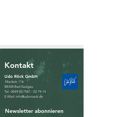
Kontakt
Udo Röck GmbH​
Mackstr. 116
88348 Bad Saulgau
Tel.:
0049 (0) 7581 - 52 79-14
E-Mail:
info@udoroeck.de
Newsletter abonnieren