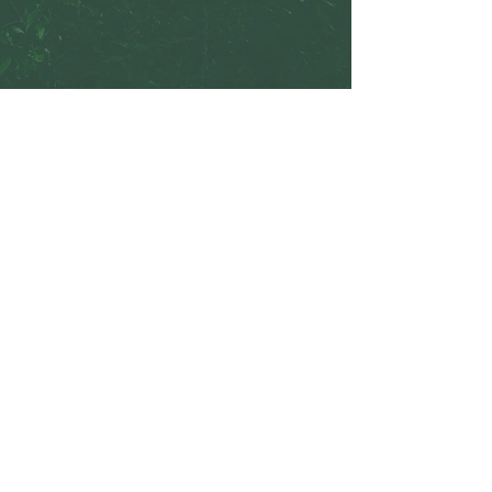
Unsere Handelsvertreter
Jürg Müller
Tel.
0041 79 448 15 35
reviereinrichtung.ch
juerg@reviereinrichtung.ch
Thomas Eibler
Tel.
+43 664 4499 266
thomas.eibler@g-works.at
Heinz Wester
Grindtorp Gård AB
heinz@grindtorpgard.com
+46 70 299 38 80