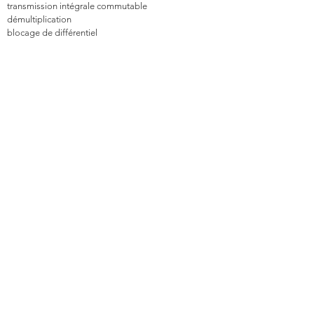
transmission intégrale commutable
démultiplication
blocage de différentiel
Travaux réalisés
Pneus AT 225/75 R16
marchepied arrière rabattable
attelage de remorque 3,5 t
grille lumineuse
Pare-chocs pour treuil à câble de 5,4 t
préservation du soubassement
Phares à LED
feux de travail
protection anti-flottement
revêtement de plancher arrière
Nouvelle peinture
Sièges baquets Puch (réglables électriquement)
Vérifié techniquement