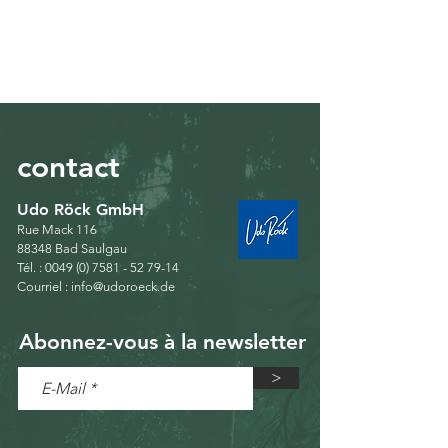
contact
Udo Röck GmbH
Rue Mack 116
88348 Bad Saulgau
Tél. :
0049 (0) 7581 - 52 79-14
Courriel :
info@udoroeck.de
Abonnez-vous à la newsletter
>