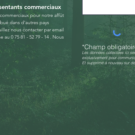
sentants commerciaux
commerciaux pour notre affût
ibué dans d'autres pays
uillez nous contacter par email
ne au
0 75 81 - 52 79 - 14
.
Nous
*Champ obligatoir
Les données collectées ici ser
exclusivement pour communiq
Et supprimé à nouveau sur d