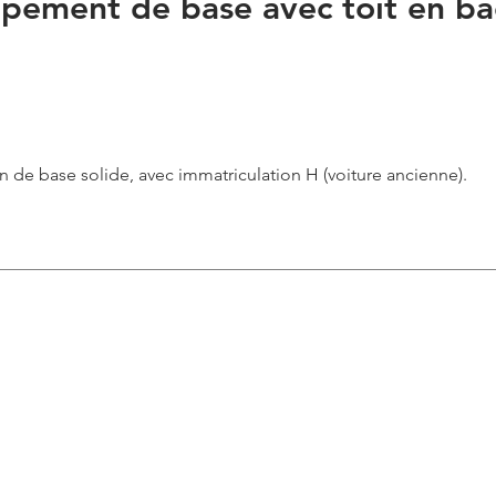
pement de base avec toit en bâ
 de base solide, avec immatriculation H (voiture ancienne).
Travaux réalisés
attelage de remorque 3,5 t
préservation du soubassement
Nouvelle peinture
revêtement de plancher arrière
partiellement restauré
Homologation H