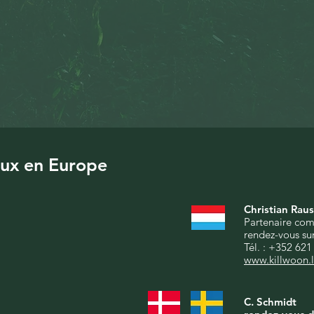
ux en Europe
Christian Rau
Partenaire co
rendez-vous su
Tél. : +352 621
www.killwoon.
C. Schmidt