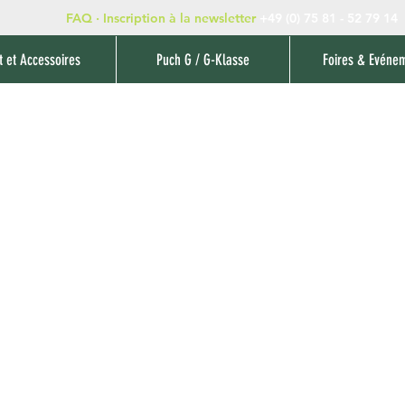
FAQ
·
Inscription à la newsletter
+49 (0) 75 81 - 52 79 14
t et Accessoires
Puch G / G-Klasse
Foires & Evéne