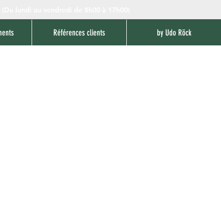
(Du lundi au vendredi de 8h00 à 17h00)
ments
Références clients
by Udo Röck