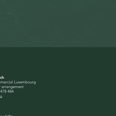
sch
mmercial Luxembourg
r arrangement
 478 484
lu