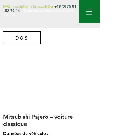
FAQ
·
Inscription à la newsletter
+49 (0) 75 81
- 52 79 14
(Du lundi au vendredi de 8h00 à
17h00)
DOS
Mitsubishi Pajero – voiture
classique
Données du véhicule :