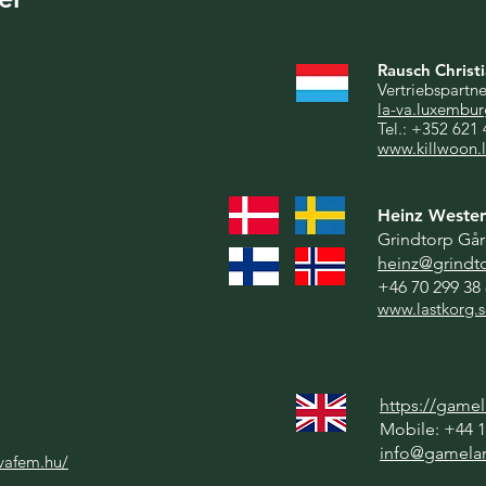
Rausch Christ
Vertriebspartn
la-va.luxembur
Tel.: +352 621
www.killwoon.
Heinz Wester
Grindtorp Gå
heinz@grindt
+46 70 299 38
www.lastkorg.s
https://game
Mobile: +44 
info@gamela
vafem.hu/